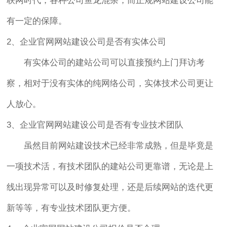
联网时代，各种公司鱼龙混杂，而正规网站建设公司能
有一定的保障。
2、企业官网网站建设公司是否有实体公司
有实体公司的建站公司可以直接预约上门拜访考
察，相对于没有实体的纯网络公司，实体技术公司更让
人放心。
3、企业官网网站建设公司是否有专业技术团队
虽然目前网站建设技术已经非常成熟，但是毕竟是
一项技术活，有技术团队的建站公司更靠谱，无论是上
线出现异常可以及时修复处理，还是后续网站的迭代更
新等等，有专业技术团队更方便。