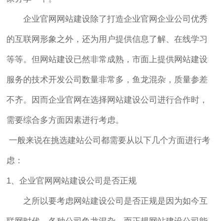
企业官网网站建设除了打造企业官网企业公司优秀
的互联网形象之外，还为用户提供信息了解、在线学习
等等。但网站建设已然非常成熟，市面上提供网站建设
服务的技术开发公司数量非常多，鱼龙混杂，质量参差
不齐。因而企业官网在选择网站建设公司进行合作时，
需要综合多方面因素进行考虑。
一般来说在挑选建站公司都需要从以下几个方面进行考
虑：
1、企业官网网站建设公司是否正规
之所以要考虑网站建设公司是否正规是因为如今互