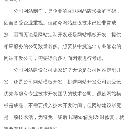
公司网站制作，是企业的互联网品牌形象的基础，
因而备受企业重视。但如今网站建设技术已经非常成
熟，因而无论是网站定制开发还是网站模板开发，提供
相应服务的公司数量甚多。想要从中挑选出专业靠谱的
网站开发公司，需要综合多方面因素进行考虑。
公司网站建设公司哪家好？无论是公司网站定制开
发，还是公司网站模板开发，挑选网站开发公司都应该
优先考虑有专业技术开发团队的技术公司。虽然网站模
板是成品，不需要投入技术开发时间，但网站建设毕竟
是一项技术活，为避免上线后出现bug能够及时修复，就